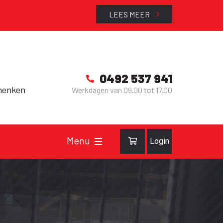
LEES MEER
0492 537 941
henken
Werkdagen van 09.00 tot 17.00
Login