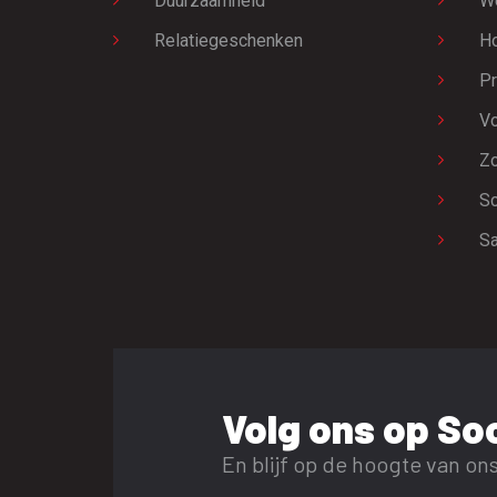
Duurzaamheid
W
Relatiegeschenken
H
Pr
Vo
Zo
Sc
Sa
Volg ons op Soc
En blijf op de hoogte van ons