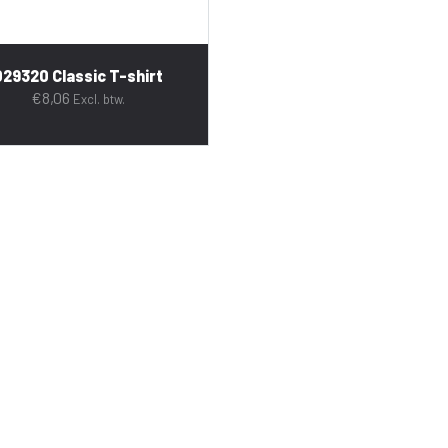
029320 Classic T-shirt
€
8,06
Excl. btw.