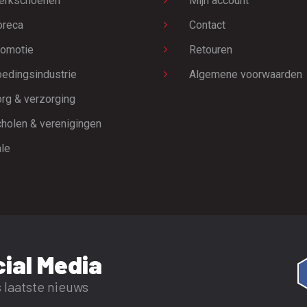
erkschoenen
Mijn account
oreca
Contact
omotie
Retouren
edingsindustrie
Algemene voorwaarden
rg & verzorging
holen & verenigingen
le
ial Media
 laatste nieuws