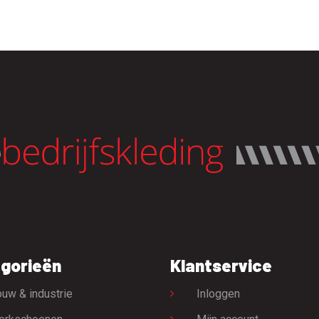
gorieën
Klantservice
uw & industrie
Inloggen