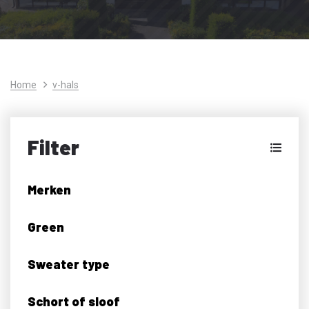
Home
v-hals
Filter
Merken
Green
Sweater type
Schort of sloof