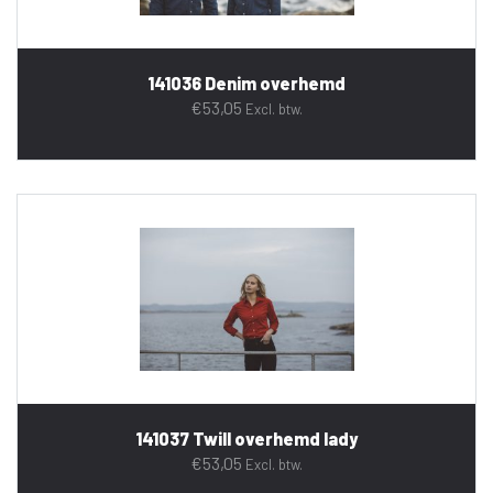
141036 Denim overhemd
€
53,05
Excl. btw.
141037 Twill overhemd lady
€
53,05
Excl. btw.