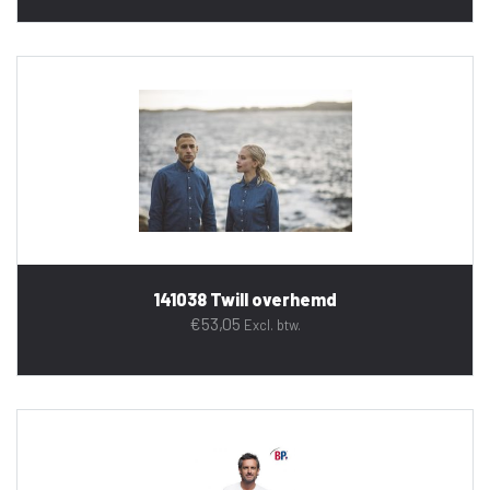
141038 Twill overhemd
€
53,05
Excl. btw.