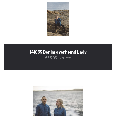
141035 Denim overhemd Lady
€
53,05
Excl. btw.