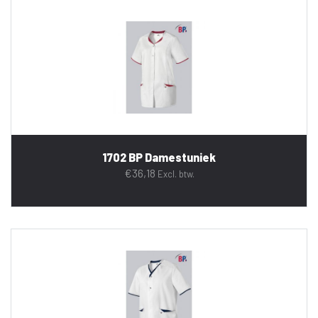
1702 BP Damestuniek
€
36,18
Excl. btw.