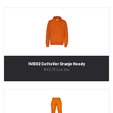
141002 CottoVer Oranje Hoody
€
43,75
Excl. btw.