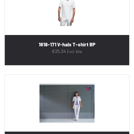
1618-171 V-hals T-shirt BP
€
25,34
Excl. btw.