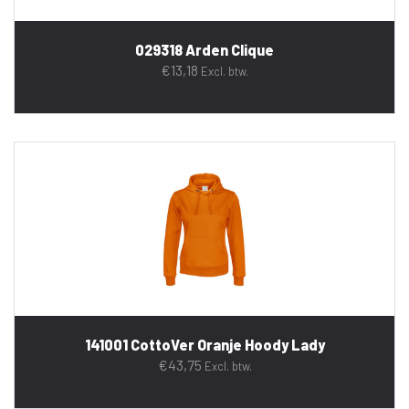
029318 Arden Clique
€
13,18
Excl. btw.
141001 CottoVer Oranje Hoody Lady
€
43,75
Excl. btw.