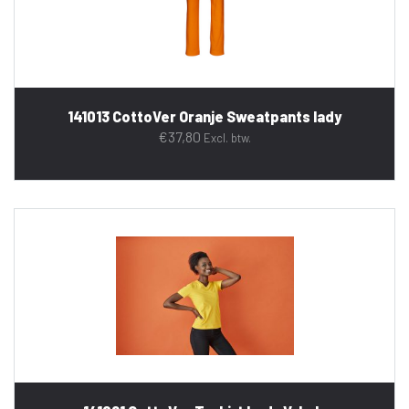
141013 CottoVer Oranje Sweatpants lady
€
37,80
Excl. btw.