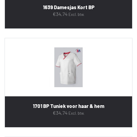
1639 Damesjas Kort BP
€
34,74
Excl. btw.
1701 BP Tuniek voor haar & hem
€
34,74
Excl. btw.