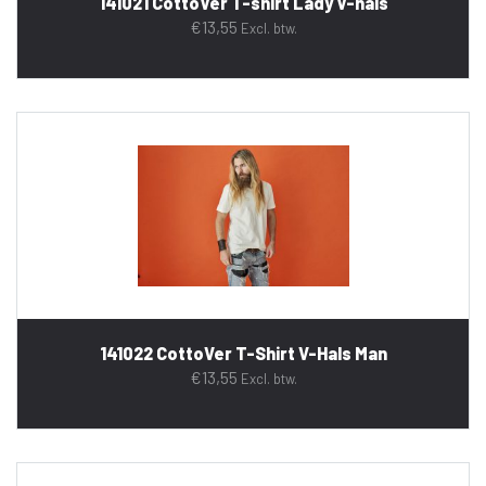
141021 CottoVer T-shirt Lady V-hals
€
13,55
Excl. btw.
141022 CottoVer T-Shirt V-Hals Man
€
13,55
Excl. btw.