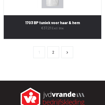
1703 BP tuniek voor haar & hem
€
37,21
Excl. btw.
1
2