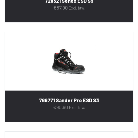
728321 Senex ESD S3
€
87,90
Excl. btw.
766771 Sander Pro ESD S3
€
90,90
Excl. btw.