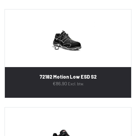
72182 Motion Low ESD S2
€
86,90
Excl. btw.