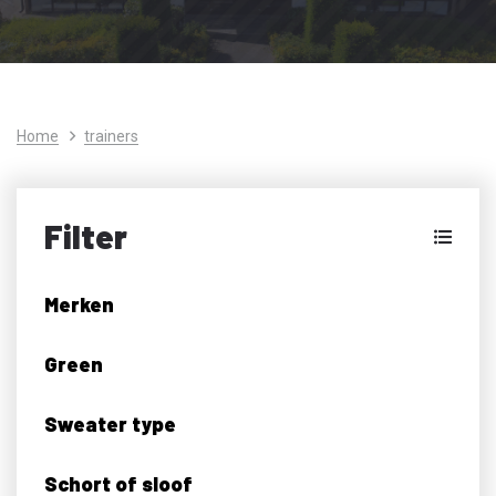
Home
trainers
Filter
Merken
Green
Sweater type
Schort of sloof