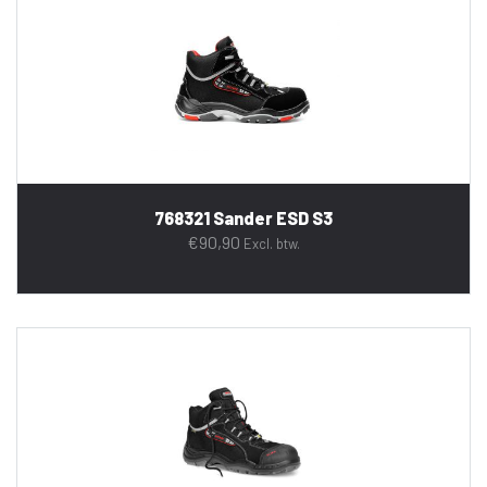
768321 Sander ESD S3
€
90,90
Excl. btw.