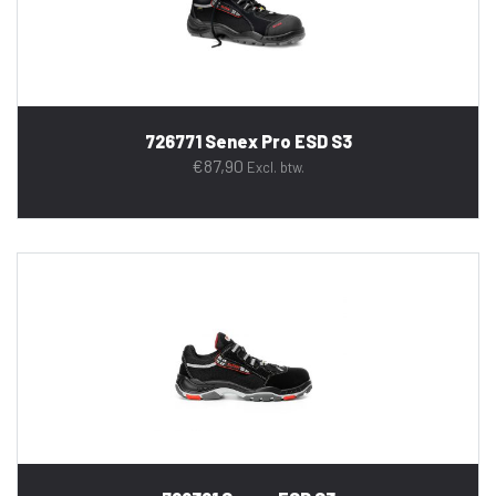
726771 Senex Pro ESD S3
€
87,90
Excl. btw.