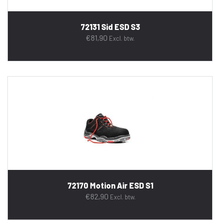
72131 Sid ESD S3
€
81,90
Excl. btw.
72170 Motion Air ESD S1
€
82,90
Excl. btw.