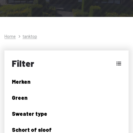
Home
tanktop
Filter
Merken
Green
Sweater type
Schort of sloof