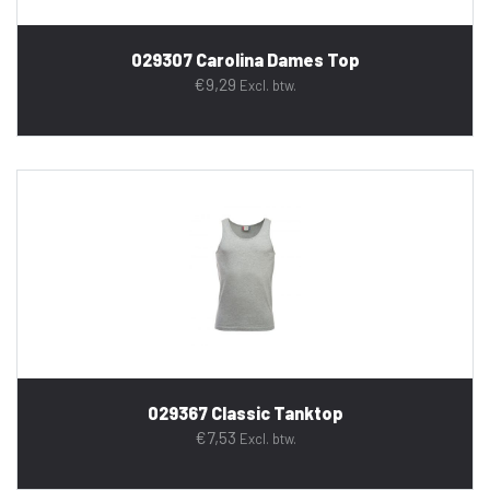
029307 Carolina Dames Top
€
9,29
Excl. btw.
029367 Classic Tanktop
€
7,53
Excl. btw.