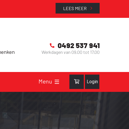
LEES MEER
0492 537 941
henken
Werkdagen van 09.00 tot 17.00
Login