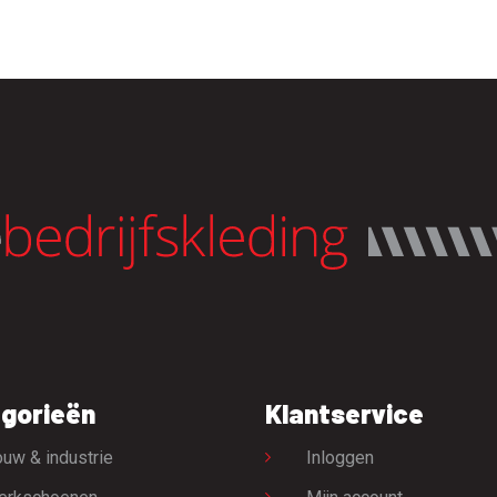
gorieën
Klantservice
uw & industrie
Inloggen