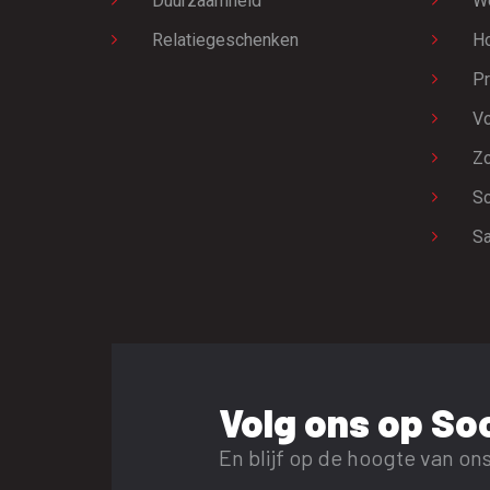
Duurzaamheid
W
Relatiegeschenken
H
Pr
Vo
Zo
Sc
Sa
Volg ons op Soc
En blijf op de hoogte van ons