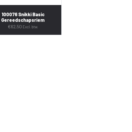
100076 Snikki Basic
Gereedschapsriem
€
62,50
Excl. btw.