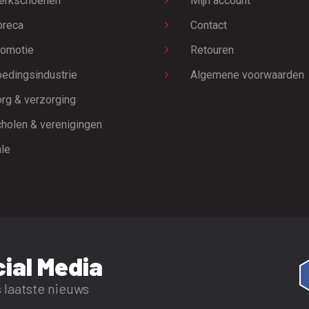
erkschoenen
Mijn account
oreca
Contact
omotie
Retouren
edingsindustrie
Algemene voorwaarden
rg & verzorging
holen & verenigingen
le
ial Media
 laatste nieuws