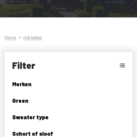
Home
rick ladies
Filter
Merken
Green
Sweater type
Schort of sloof