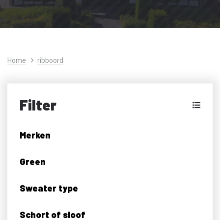
Home
ribboord
Filter
Merken
Green
Sweater type
Schort of sloof