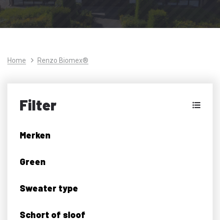
Home
Renzo Biomex®
Filter
Merken
Green
Sweater type
Schort of sloof