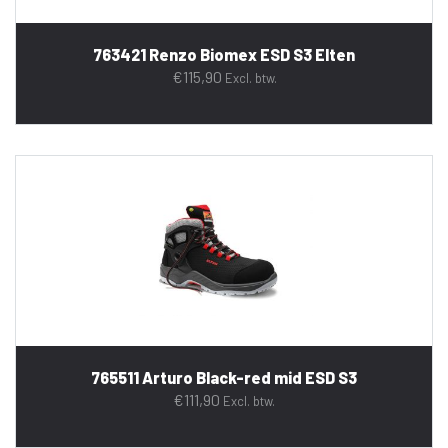
763421 Renzo Biomex ESD S3 Elten
€
115,90
Excl. btw.
765511 Arturo Black-red mid ESD S3
€
111,90
Excl. btw.