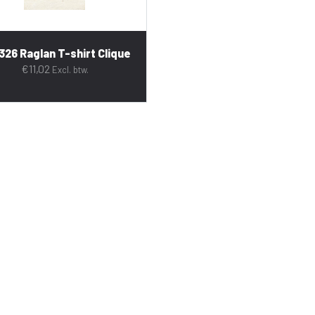
326 Raglan T-shirt Clique
€
11,02
Excl. btw.