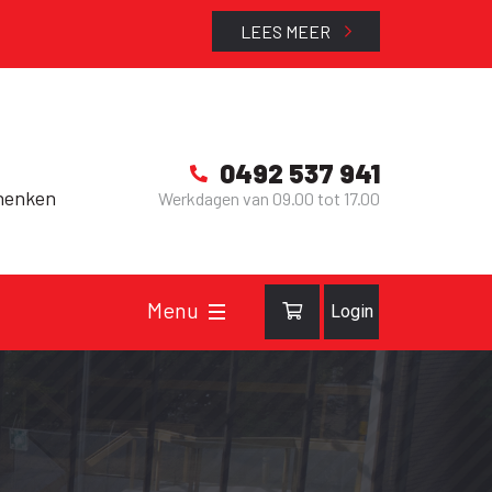
LEES MEER
0492 537 941
henken
Werkdagen van 09.00 tot 17.00
Login