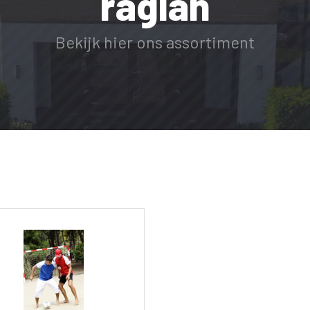
raglan
Bekijk hier ons assortiment