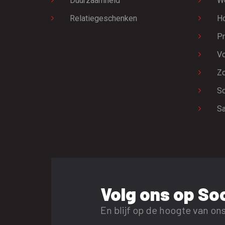
Duurzaamheid
W
Relatiegeschenken
H
Pr
Vo
Zo
Sc
Sa
Volg ons op Soc
En blijf op de hoogte van ons