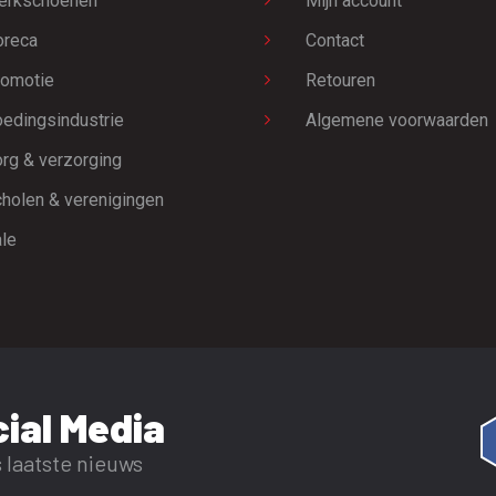
erkschoenen
Mijn account
oreca
Contact
omotie
Retouren
edingsindustrie
Algemene voorwaarden
rg & verzorging
holen & verenigingen
le
ial Media
 laatste nieuws