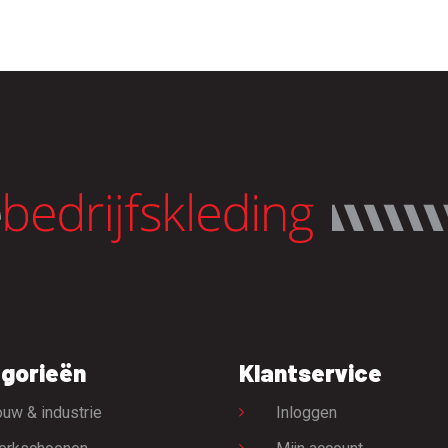
gorieën
Klantservice
uw & industrie
Inloggen