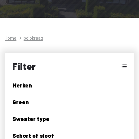
Home
polokraag
Filter
Merken
Green
Sweater type
Schort of sloof