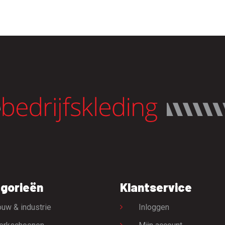
gorieën
Klantservice
uw & industrie
Inloggen