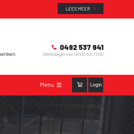
LEES MEER
0492 537 941
henken
Werkdagen van 09.00 tot 17.00
Login