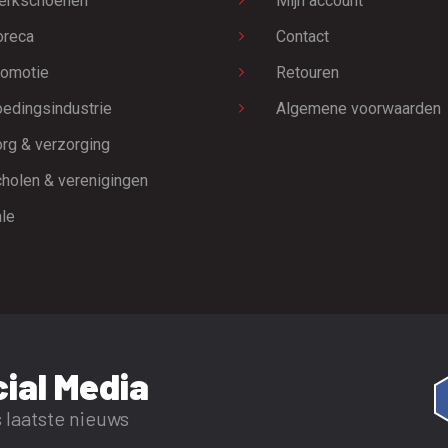
erkschoenen
Mijn account
oreca
Contact
omotie
Retouren
edingsindustrie
Algemene voorwaarden
rg & verzorging
holen & verenigingen
le
ial Media
 laatste nieuws