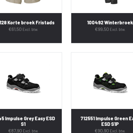
128 Korte broek Fristads
100492 Winterbroek
€
61,50
€
99,50
Excl. btw.
Excl. btw.
45 Impulse Grey Easy ESD
712551 Impulse Green E
S1
ESD S1P
€
87,90
€
90,90
Excl. btw.
Excl. btw.