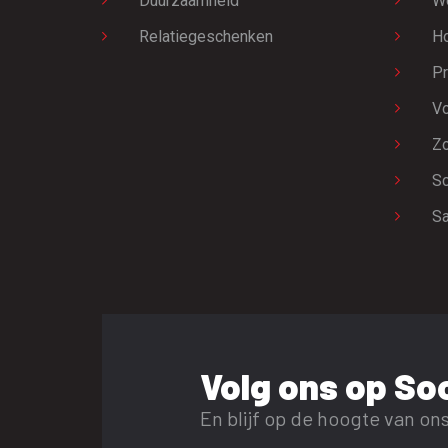
Duurzaamheid
W
Relatiegeschenken
H
Pr
Vo
Zo
Sc
Sa
Volg ons op Soc
En blijf op de hoogte van ons