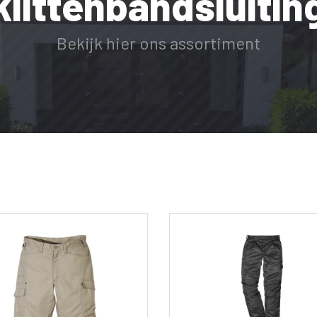
klittenbandsluitin
Bekijk hier ons assortiment