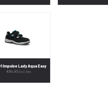
1 Impulse Lady Aqua Easy
€
84,90
Excl. btw.