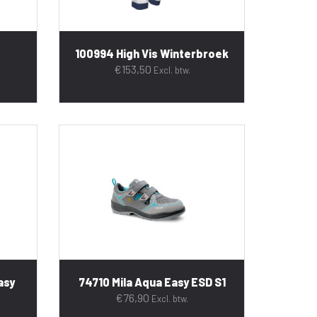
100994 High Vis Winterbroek
€
153,50
Excl. btw.
asy
74710 Mila Aqua Easy ESD S1
€
76,90
Excl. btw.