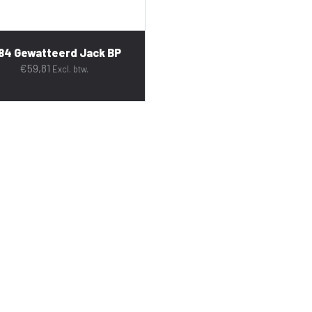
84 Gewatteerd Jack BP
€
59,81
Excl. btw.