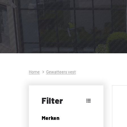
Home
Gewatteers vest
Filter
Merken