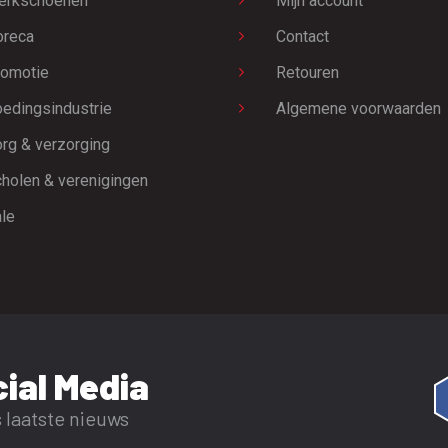
erkschoenen
Mijn account
oreca
Contact
omotie
Retouren
edingsindustrie
Algemene voorwaarden
rg & verzorging
holen & verenigingen
le
ial Media
 laatste nieuws