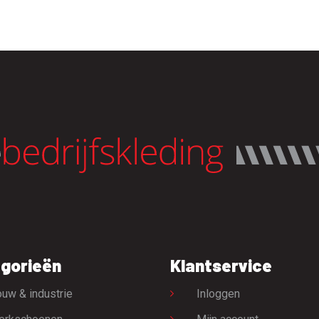
gorieën
Klantservice
uw & industrie
Inloggen