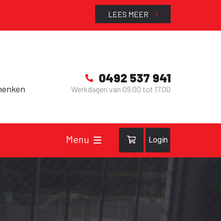
LEES MEER
0492 537 941
henken
Werkdagen van 09.00 tot 17.00
Login