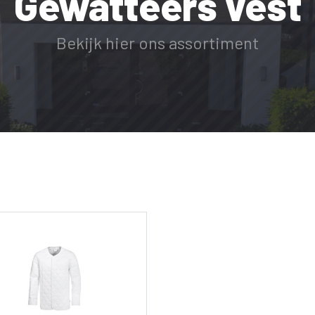
Gewatteers vest
Bekijk hier ons assortiment