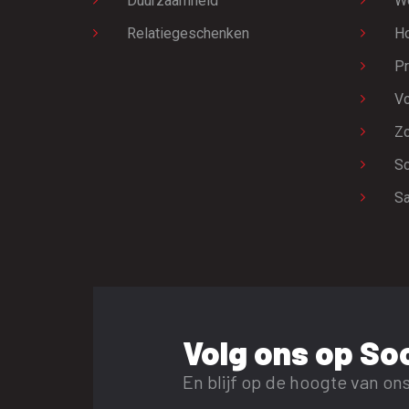
Duurzaamheid
W
Relatiegeschenken
H
Pr
Vo
Zo
Sc
Sa
Volg ons op Soc
En blijf op de hoogte van ons