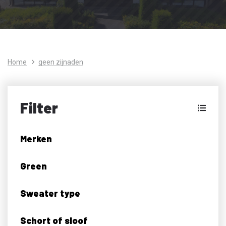
Home
geen zijnaden
Filter
Merken
Green
Sweater type
Schort of sloof