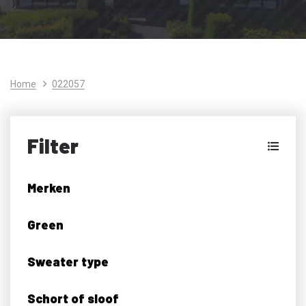
Home
022057
Filter
Merken
Green
Sweater type
Schort of sloof