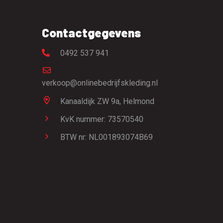
Contactgegevens
0492 537 941
verkoop@onlinebedrijfskleding.nl
Kanaaldijk ZW 9a,
Helmond
KvK nummer: 73570540
BTW nr: NL001893074B69