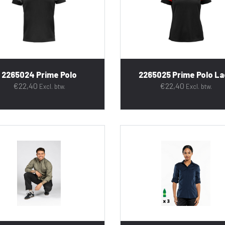
2265024 Prime Polo
2265025 Prime Polo La
€
22,40
€
22,40
Excl. btw.
Excl. btw.