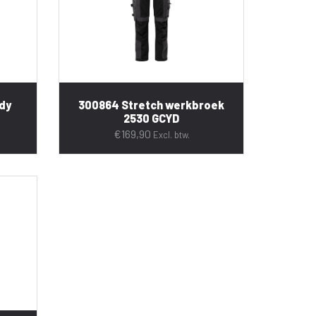
dy
300864 Stretch werkbroek
2530 GCYD
€
169,90
Excl. btw.