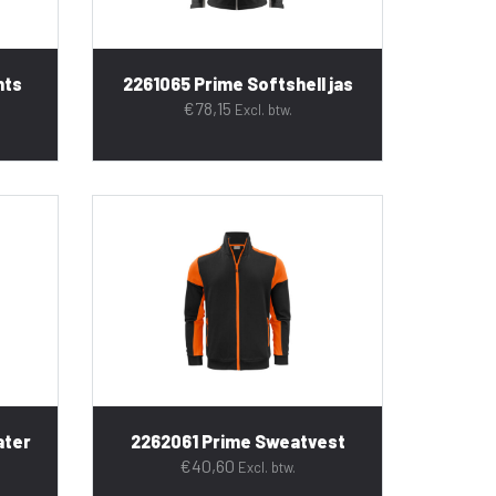
nts
2261065 Prime Softshell jas
€
78,15
Excl. btw.
ater
2262061 Prime Sweatvest
€
40,60
Excl. btw.