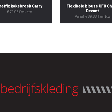
heffix koksbroek Garry
Flexibele blouse UFX C
Devant
€
72,05
Excl. btw.
Vanaf
€
69,88
Excl. btw.