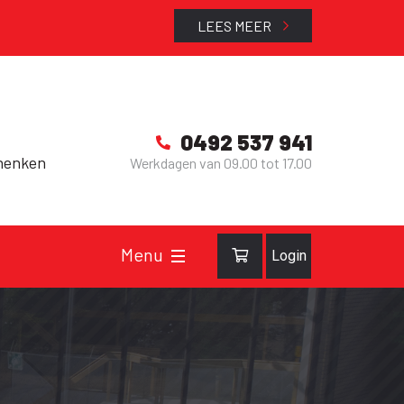
LEES MEER
0492 537 941
henken
Werkdagen van 09.00 tot 17.00
Login