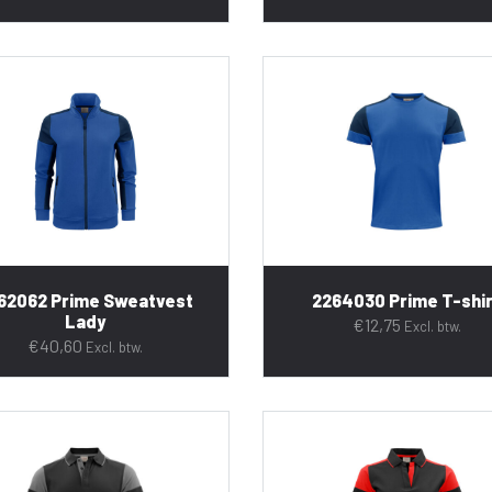
62062 Prime Sweatvest
2264030 Prime T-shi
Lady
€
12,75
Excl. btw.
€
40,60
Excl. btw.