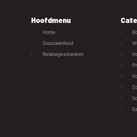
Hoofdmenu
Cate
Home
Bo
Duurzaamheid
W
Relatiegeschenken
H
Pr
Vo
Zo
Sc
Sa