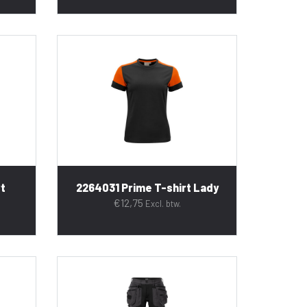
rt
2264031 Prime T-shirt Lady
€
12,75
Excl. btw.