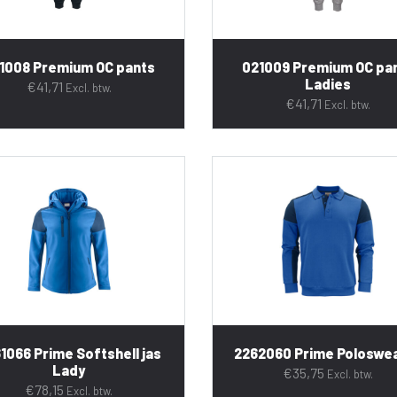
1008 Premium OC pants
021009 Premium OC pa
Ladies
€
41,71
Excl. btw.
€
41,71
Excl. btw.
1066 Prime Softshell jas
2262060 Prime Poloswe
Lady
€
35,75
Excl. btw.
€
78,15
Excl. btw.