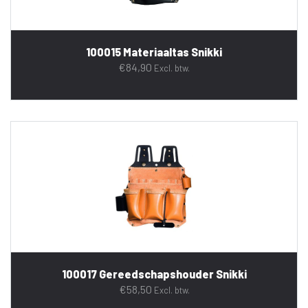
100015 Materiaaltas Snikki
€
84,90
Excl. btw.
100017 Gereedschapshouder Snikki
€
58,50
Excl. btw.