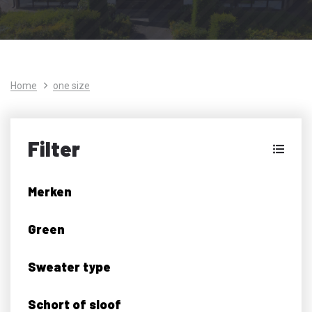
Home
one size
Filter
Merken
Green
Sweater type
Schort of sloof