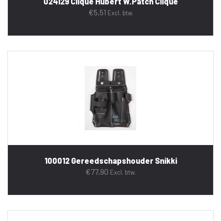
024129 Clique Hubert W.Patch Clique
€
5,51
Excl. btw.
100012 Gereedschapshouder Snikki
€
77,90
Excl. btw.