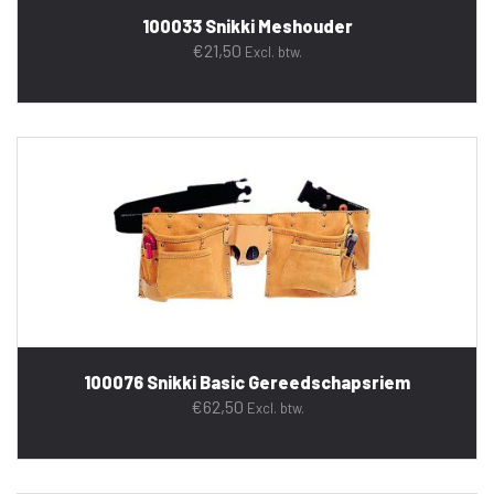
100033 Snikki Meshouder
€
21,50
Excl. btw.
100076 Snikki Basic Gereedschapsriem
€
62,50
Excl. btw.