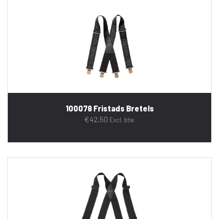
100078 Fristads Bretels
€
42,50
Excl. btw.