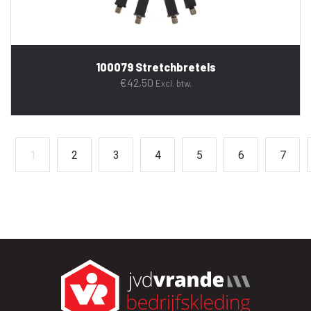
100079 Stretchbretels
€
42,50
Excl. btw.
1
2
3
4
5
6
7