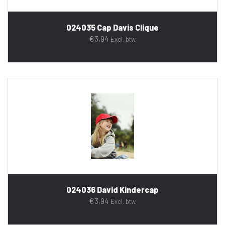
024035 Cap Davis Clique
€
3,94
Excl. btw.
024036 David Kindercap
€
3,94
Excl. btw.