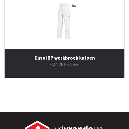
Dusol BP werkbroek katoen
€
33,26
Excl. btw.