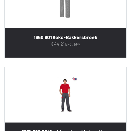
1650 801 Koks-Bakkersbroek
€
44,21
Excl. btw.