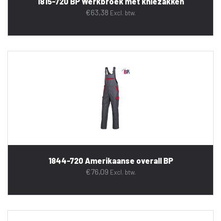
1815-720 BP Werkbroek met kniezakken
€
63,38
Excl. btw.
1844-720 Amerikaanse overall BP
€
76,09
Excl. btw.