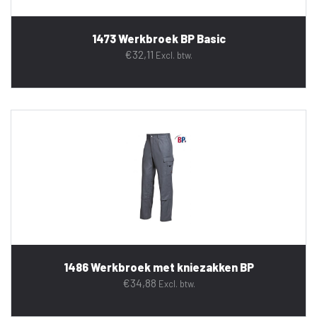
1473 Werkbroek BP Basic
€
32,11
Excl. btw.
1486 Werkbroek met kniezakken BP
€
34,88
Excl. btw.