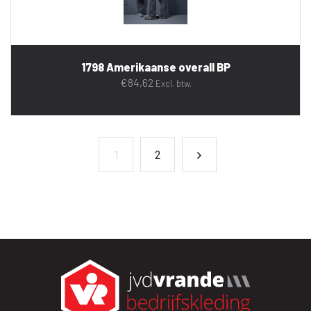
1798 Amerikaanse overall BP
€
84,62
Excl. btw.
1
2