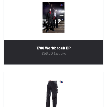
1788 Werkbroek BP
€
56,30
Excl. btw.