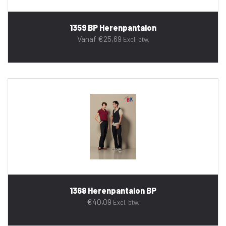
1359 BP Herenpantalon
Vanaf
€
25,69
Excl. btw.
1368 Herenpantalon BP
€
40,09
Excl. btw.