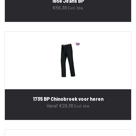
1658 Jeans BP
€
56,38
Excl. btw.
1735 BP Chinobroek voor heren
Vanaf
€
29,38
Excl. btw.