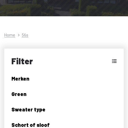
Home
56s
Filter
Merken
Green
Sweater type
Schort of sloof