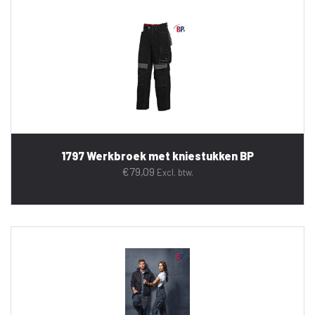
1797 Werkbroek met kniestukken BP
€
79,09
Excl. btw.