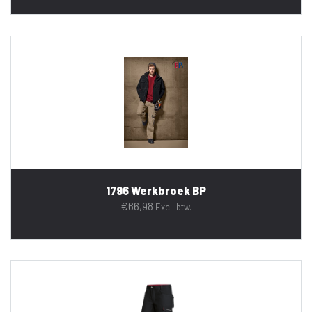
1796 Werkbroek BP
€
66,98
Excl. btw.