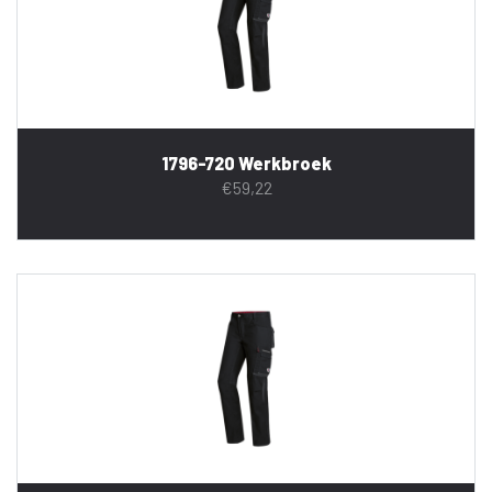
1796-720 Werkbroek
€
59,22