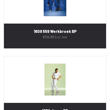
1609 559 Werkbroek BP
€
59,98
Excl. btw.