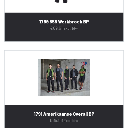
1789 555 Werkbroek BP
€
69,61
Excl. btw.
1791 Amerikaanse Overall BP
€
85,86
Excl. btw.