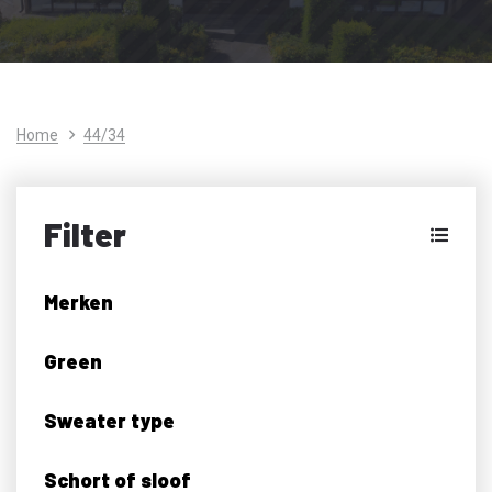
Home
44/34
Filter
Merken
Green
Sweater type
Schort of sloof