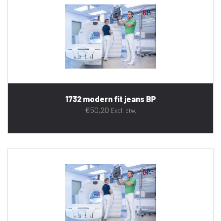
1732 modern fit jeans BP
€
50,20
Excl. btw.