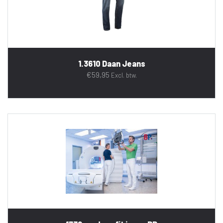
1.3610 Daan Jeans
€
59,95
Excl. btw.