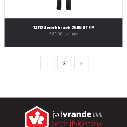
131123 werkbroek 2595 STFP
€
89,90
Excl. btw.
1
2