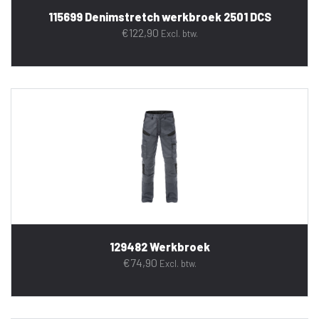
115699 Denimstretch werkbroek 2501 DCS
€
122,90
Excl. btw.
129482 Werkbroek
€
74,90
Excl. btw.