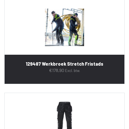
129487 Werkbroek Stretch Fristads
€
178,90
Excl. btw.