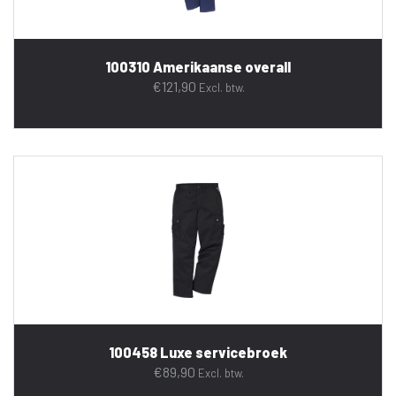
100310 Amerikaanse overall
€
121,90
Excl. btw.
100458 Luxe servicebroek
€
89,90
Excl. btw.