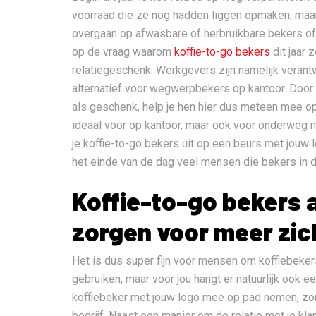
voorraad die ze nog hadden liggen opmaken, maar
overgaan op afwasbare of herbruikbare bekers of 
op de vraag waarom
koffie-to-go bekers
dit jaar 
relatiegeschenk. Werkgevers zijn namelijk verant
alternatief voor wegwerpbekers op kantoor. Door
als geschenk, help je hen hier dus meteen mee op
ideaal voor op kantoor, maar ook voor onderweg naa
je koffie-to-go bekers uit op een beurs met jouw l
het einde van de dag veel mensen die bekers in d
Koffie-to-go bekers 
zorgen voor meer zic
Het is dus super fijn voor mensen om koffiebeker
gebruiken, maar voor jou hangt er natuurlijk ook 
koffiebeker met jouw logo mee op pad nemen, zo
bedrijf. Naast een manier om de relatie met je kla