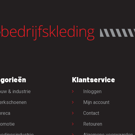
gorieën
Klantservice
uw & industrie
Inloggen
erkschoenen
Mijn account
oreca
Contact
omotie
Retouren
edingsindustrie
Algemene voorwaarden