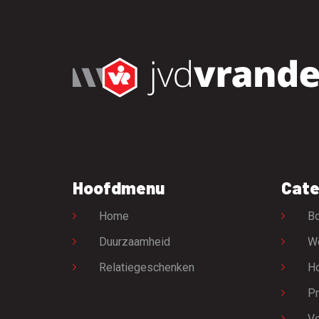
Hoofdmenu
Cate
Home
Bo
Duurzaamheid
W
Relatiegeschenken
H
Pr
Vo