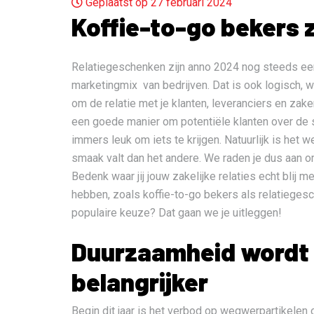
Geplaatst op 27 februari 2024
Koffie-to-go bekers z
Relatiegeschenken zijn anno 2024 nog steeds ee
marketingmix van bedrijven. Dat is ook logisch, 
om de relatie met je klanten, leveranciers en zake
een goede manier om potentiële klanten over de s
immers leuk om iets te krijgen. Natuurlijk is het 
smaak valt dan het andere. We raden je dus aan om
Bedenk waar jij jouw zakelijke relaties echt blij 
hebben, zoals koffie-to-go bekers als relatiegesc
populaire keuze? Dat gaan we je uitleggen!
Duurzaamheid wordt
belangrijker
Begin dit jaar is het verbod op wegwerpartikelen