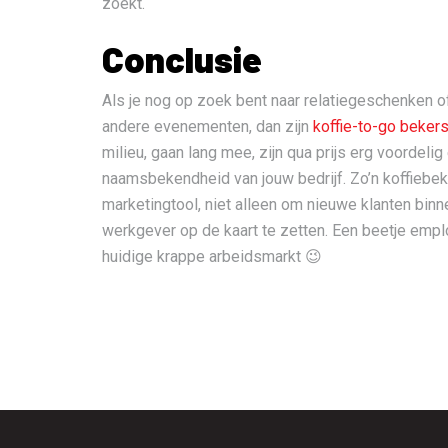
zoekt.
Conclusie
Als je nog op zoek bent naar relatiegeschenken 
andere evenementen, dan zijn
koffie-to-go beker
milieu, gaan lang mee, zijn qua prijs erg voordel
naamsbekendheid van jouw bedrijf. Zo’n koffiebe
marketingtool, niet alleen om nieuwe klanten binn
werkgever op de kaart te zetten. Een beetje emp
huidige krappe arbeidsmarkt 😉