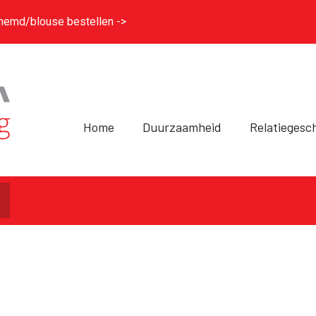
hemd/blouse bestellen ->
Home
Duurzaamheid
Relatiegesc