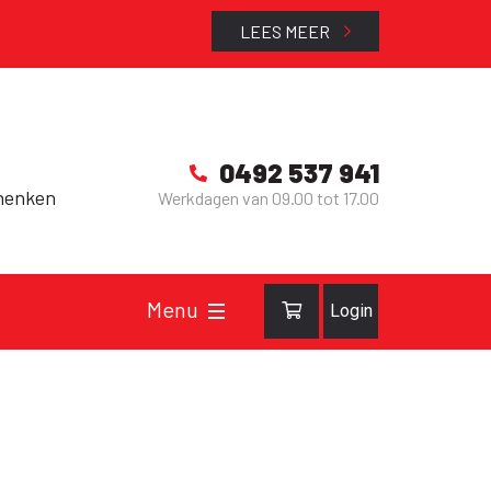
LEES MEER
0492 537 941
henken
Werkdagen van 09.00 tot 17.00
Login