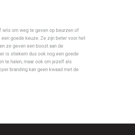
of iets om weg te geven op beurzen of
s
een goede keuze. Ze zijn beter voor het
ig en ze geven een boost aan de
ker is stiekem dus ook nog een goede
en te halen, maar ook om jezelf als
loyer branding kan geen kwaad met de