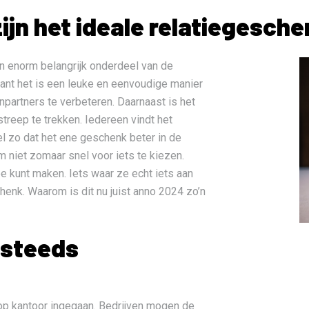
ijn het ideale relatiegesche
n enorm belangrijk onderdeel van de
want het is een leuke en eenvoudige manier
npartners te verbeteren. Daarnaast is het
treep te trekken. Iedereen vindt het
wel zo dat het ene geschenk beter in de
 niet zomaar snel voor iets te kiezen.
mee kunt maken. Iets waar ze echt iets aan
henk. Waarom is dit nu juist anno 2024 zo’n
 steeds
 op kantoor ingegaan. Bedrijven mogen de