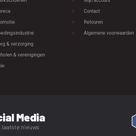
erkschoenen
Mijn account
oreca
Contact
omotie
Retouren
edingsindustrie
Algemene voorwaarden
rg & verzorging
holen & verenigingen
le
ial Media
 laatste nieuws