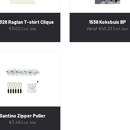
326 Raglan T-shirt Clique
1538 Koksbuis BP
€
11,02
Vanaf
€
45,23
Excl. btw.
Excl. btw.
Santino Zipper Puller
€
3,49
Excl. btw.