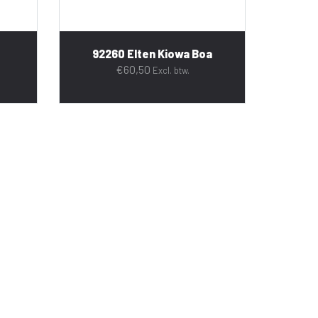
92260 Elten Kiowa Boa
€
60,50
Excl. btw.