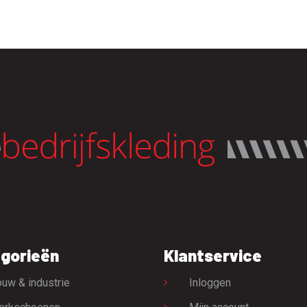
gorieën
Klantservice
uw & industrie
Inloggen