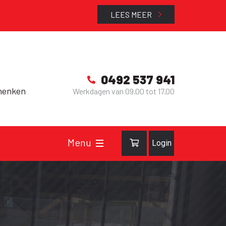
LEES MEER
0492 537 941
henken
Werkdagen van 09.00 tot 17.00
Login