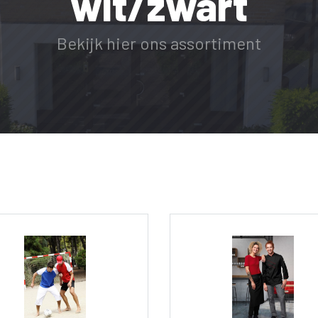
wit/zwart
Bekijk hier ons assortiment