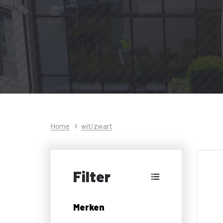
Home
wit/zwart
Filter
Merken