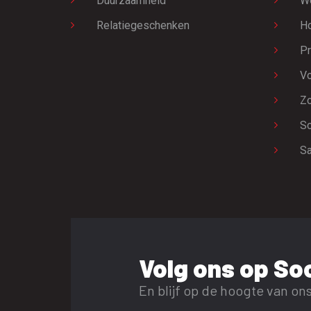
Duurzaamheid
W
Relatiegeschenken
H
Pr
Vo
Zo
Sc
Sa
Volg ons op Soc
En blijf op de hoogte van ons