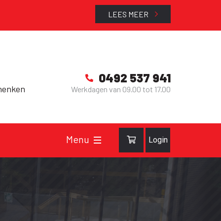
LEES MEER
0492 537 941
henken
Werkdagen van 09.00 tot 17.00
Login