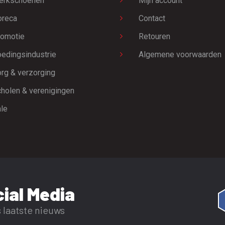
erkschoenen
Mijn account
oreca
Contact
omotie
Retouren
edingsindustrie
Algemene voorwaarden
rg & verzorging
holen & verenigingen
le
ial Media
 laatste nieuws