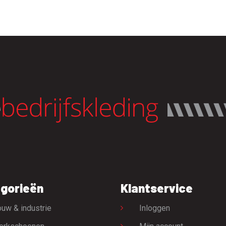
gorieën
Klantservice
uw & industrie
Inloggen