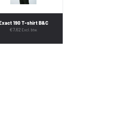
Exact 190 T-shirt B&C
€
7,62
Excl. btw.