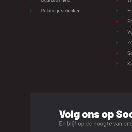
Duurzaamheid
W
Relatiegeschenken
H
Pr
Vo
Zo
Sc
Sa
Volg ons op Soc
En blijf op de hoogte van ons