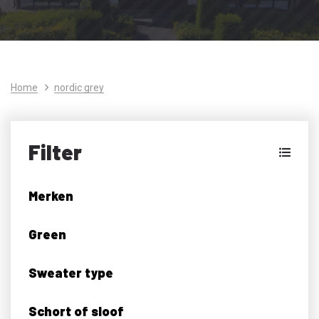
Home
nordic grey
Filter
Merken
Green
Sweater type
Schort of sloof