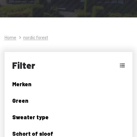
Home
nordic forest
Filter
Merken
Green
Sweater type
Schort of sloof