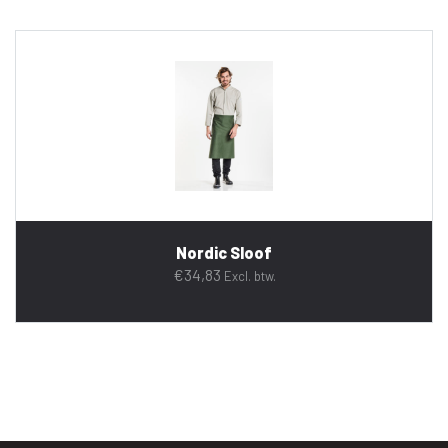
Nordic Sloof
€
34,83
Excl. btw.