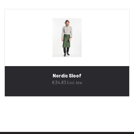
Nordic Sloof
€
34,83
Excl. btw.