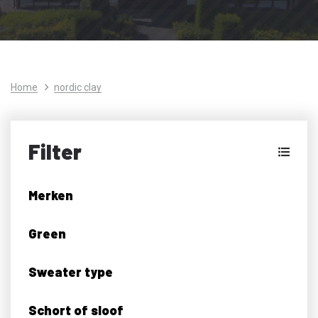
Home
nordic clay
Filter
Merken
Green
Sweater type
Schort of sloof