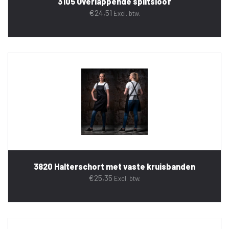
3105 Overlappende splitsloof
€
24,51
Excl. btw.
3820 Halterschort met vaste kruisbanden
€
25,35
Excl. btw.