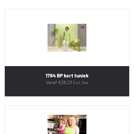
1764 BP kort tuniek
Vanaf
€
38,23
Excl. btw.