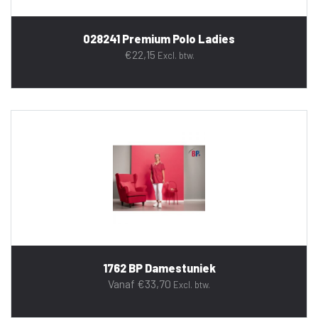
028241 Premium Polo Ladies
€
22,15
Excl. btw.
1762 BP Damestuniek
Vanaf
€
33,70
Excl. btw.