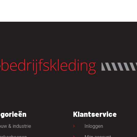
gorieën
Klantservice
uw & industrie
Inloggen