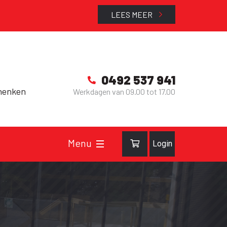
LEES MEER
0492 537 941
henken
Werkdagen van 09.00 tot 17.00
Login