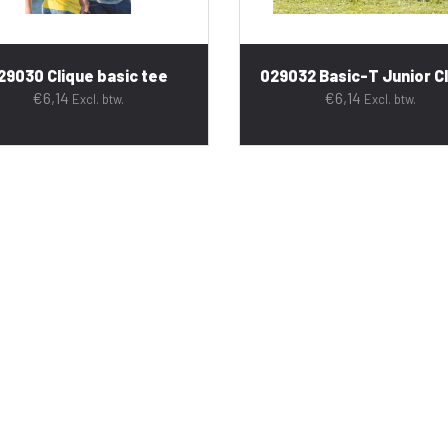
29030 Clique basic tee
029032 Basic-T Junior C
€
6,14
€
6,14
Excl. btw.
Excl. btw.