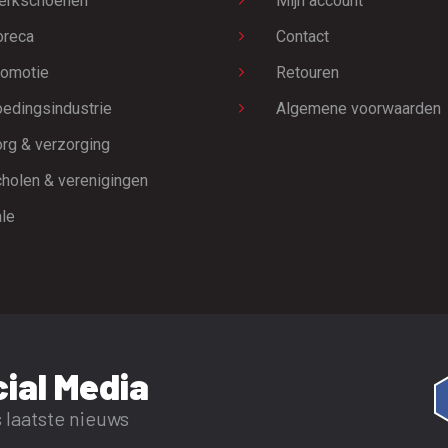
erkschoenen
Mijn account
oreca
Contact
omotie
Retouren
edingsindustrie
Algemene voorwaarden
rg & verzorging
holen & verenigingen
le
ial Media
 laatste nieuws