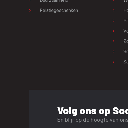
Duurzaamheid
W
Relatiegeschenken
H
Pr
Vo
Zo
Sc
Sa
Volg ons op Soc
En blijf op de hoogte van ons