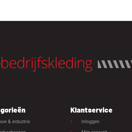
gorieën
Klantservice
uw & industrie
Inloggen