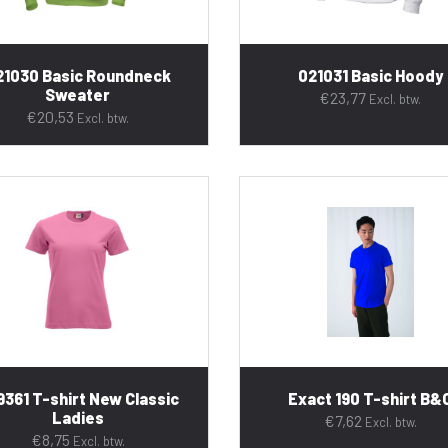
21030 Basic Roundneck
021031 Basic Hoody
Sweater
€
23,77
Excl. btw.
€
20,53
Excl. btw.
9361 T-shirt New Classic
Exact 190 T-shirt B&
Ladies
€
7,62
Excl. btw.
€
8,75
Excl. btw.