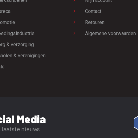
erkschoenen
Mijn account
oreca
Contact
omotie
Retouren
edingsindustrie
Algemene voorwaarden
rg & verzorging
holen & verenigingen
le
ial Media
 laatste nieuws