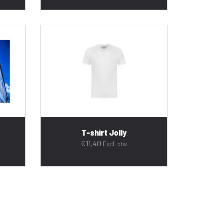
T-shirt Jolly
€
11,40
Excl. btw.