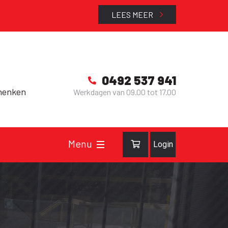
LEES MEER
0492 537 941
henken
Werkdagen van 09.00 tot 17.00
Login