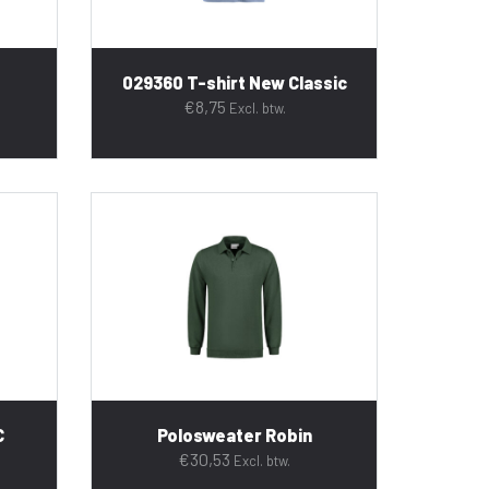
029360 T-shirt New Classic
€
8,75
Excl. btw.
C
Polosweater Robin
€
30,53
Excl. btw.