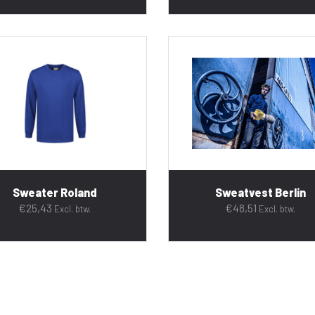
Sweater Roland
Sweatvest Berlin
€
25,43
€
48,51
Excl. btw.
Excl. btw.