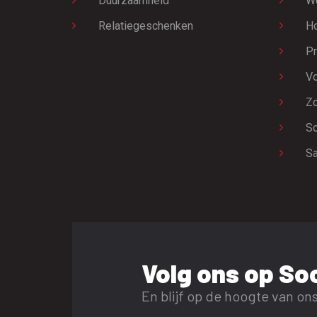
Duurzaamheid
W
Relatiegeschenken
H
Pr
Vo
Zo
Sc
Sa
Volg ons op Soc
En blijf op de hoogte van ons