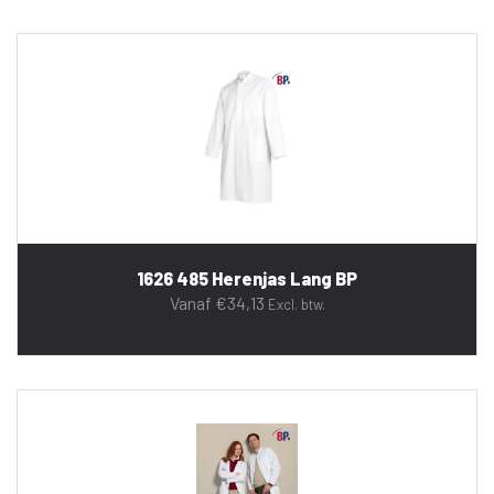
1626 485 Herenjas Lang BP
Vanaf
€
34,13
Excl. btw.