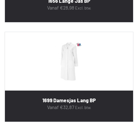
1656 Lange Jas BP
Vanaf
€
28,98
Excl. btw.
1699 Damesjas Lang BP
Vanaf
€
32,87
Excl. btw.