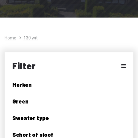
Home
130 wit
Filter
Merken
Green
Sweater type
Schort of sloof