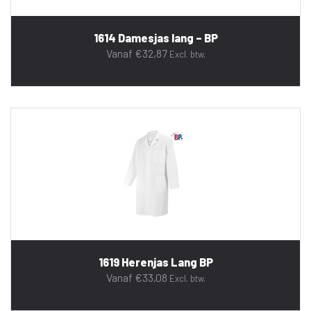
1614 Damesjas lang – BP
Vanaf
€
32,87
Excl. btw.
1619 Herenjas Lang BP
Vanaf
€
33,08
Excl. btw.