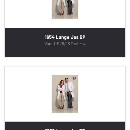
1654 Lange Jas BP
Vanaf
€
28,98
Excl. btw.