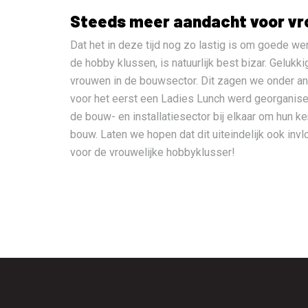
Steeds meer aandacht voor vr
Dat het in deze tijd nog zo lastig is om goede we
de hobby klussen, is natuurlijk best bizar. Geluk
vrouwen in de bouwsector. Dit zagen we onder an
voor het eerst een Ladies Lunch werd georganise
de bouw- en installatiesector bij elkaar om hun ke
bouw. Laten we hopen dat dit uiteindelijk ook inv
voor de vrouwelijke hobbyklusser!