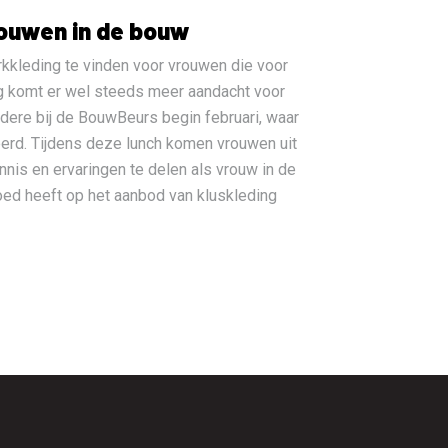
ouwen in de bouw
rkkleding te vinden voor vrouwen die voor
kig komt er wel steeds meer aandacht voor
dere bij de BouwBeurs begin februari, waar
erd. Tijdens deze lunch komen vrouwen uit
nnis en ervaringen te delen als vrouw in de
loed heeft op het aanbod van kluskleding