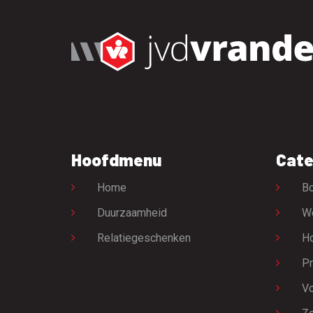
Hoofdmenu
Cate
Home
Bo
Duurzaamheid
W
Relatiegeschenken
H
Pr
Vo