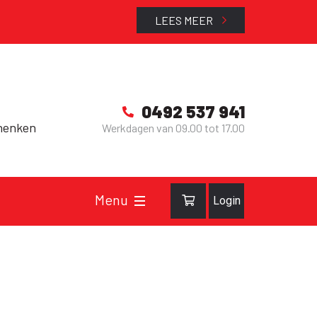
LEES MEER
0492 537 941
henken
Werkdagen van 09.00 tot 17.00
Login