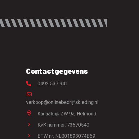
Contactgegevens
0492 537 941
verkoop@onlinebedrijfskleding.nl
Kanaaldijk ZW 9a,
Helmond
KvK nummer: 73570540
BTW nr: NL001893074B69