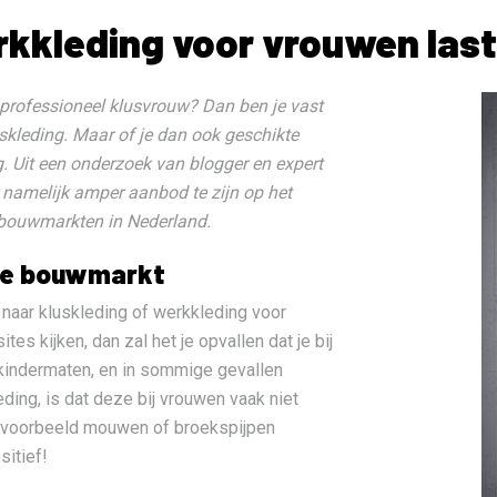
kkleding voor vrouwen last
 je professioneel klusvrouw? Dan ben je vast
kleding. Maar of je dan ook geschikte
. Uit een onderzoek van blogger en expert
r namelijk amper aanbod te zijn op het
 bouwmarkten in Nederland.
 de bouwmarkt
 naar kluskleding of werkkleding voor
tes kijken, dan zal het je opvallen dat je bij
 kindermaten, en in sommige gevallen
ding, is dat deze bij vrouwen vaak niet
jvoorbeeld mouwen of broekspijpen
sitief!