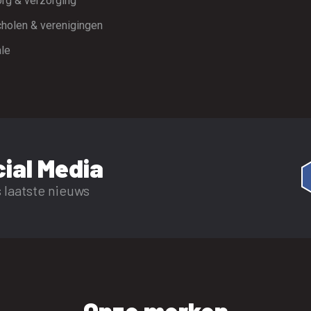
rg & verzorging
holen & verenigingen
le
ial Media
 laatste nieuws
Onze merken