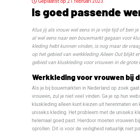
Geplaatst op 21 februari 2023
Is goed passende wer
Klus jij als vrouw wel eens in je vrije tijd of ben
al wel eens naar een bouwmarkt gegaan voor klus
kleding hebt kunnen vinden, is nog maar de vraag
op het gebied van werkkleding Aileen Out blijkt e
gebied van kluskleding voor vrouwen in de grote
Werkkleding voor vrouwen bij
Als je bij bouwmarkten in Nederland op zoek gaat
vrouwen, zul je niet veel vinden. Ga je op hun websi
kluskleding alleen kunt kiezen uit herenmaten en
uniseks kleding. Het probleem met de uniseks kle
helemaal goed past. Hierdoor moeten vrouwen bi
oprollen. Dit is voor de veiligheid natuurlijk niet po