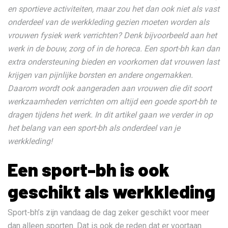
en sportieve activiteiten, maar zou het dan ook niet als vast
onderdeel van de werkkleding gezien moeten worden als
vrouwen fysiek werk verrichten? Denk bijvoorbeeld aan het
werk in de bouw, zorg of in de horeca. Een sport-bh kan dan
extra ondersteuning bieden en voorkomen dat vrouwen last
krijgen van pijnlijke borsten en andere ongemakken.
Daarom wordt ook aangeraden aan vrouwen die dit soort
werkzaamheden verrichten om altijd een goede sport-bh te
dragen tijdens het werk. In dit artikel gaan we verder in op
het belang van een sport-bh als onderdeel van je
werkkleding!
Een sport-bh is ook
geschikt als werkkleding
Sport-bh’s zijn vandaag de dag zeker geschikt voor meer
dan alleen sporten. Dat is ook de reden dat er voortaan