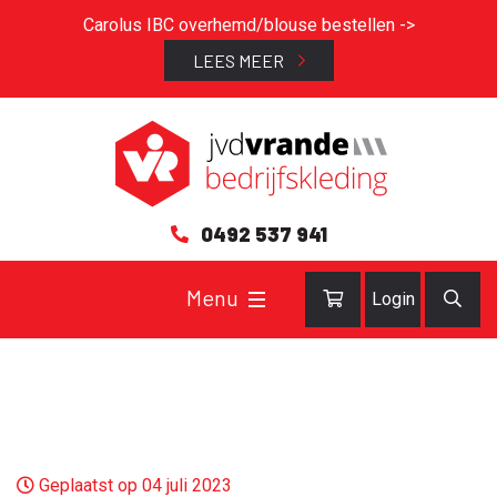
Carolus IBC overhemd/blouse bestellen ->
LEES MEER
0492 537 941
Login
Geplaatst op 04 juli 2023