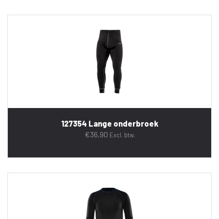
127354 Lange onderbroek
€
36,90
Excl. btw.